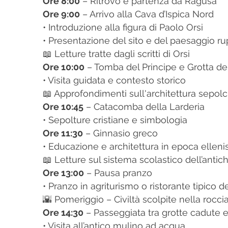
Ore 8:00
– Ritrovo e partenza da Ragusa
Ore 9:00
– Arrivo alla Cava d’Ispica Nord
• Introduzione alla figura di Paolo Orsi
• Presentazione del sito e del paesaggio ru
📖 Letture tratte dagli scritti di Orsi
Ore 10:00
– Tomba del Principe e Grotta dei
• Visita guidata e contesto storico
📖 Approfondimenti sull'architettura sepolcra
Ore 10:45
– Catacomba della Larderia
• Sepolture cristiane e simbologia
Ore 11:30
– Ginnasio greco
• Educazione e architettura in epoca ellenis
📖 Letture sul sistema scolastico dell’antich
Ore 13:00
– Pausa pranzo
• Pranzo in agriturismo o ristorante tipico de
🌇 Pomeriggio – Civiltà scolpite nella rocci
Ore 14:30
– Passeggiata tra grotte cadute 
• Visita all’antico mulino ad acqua