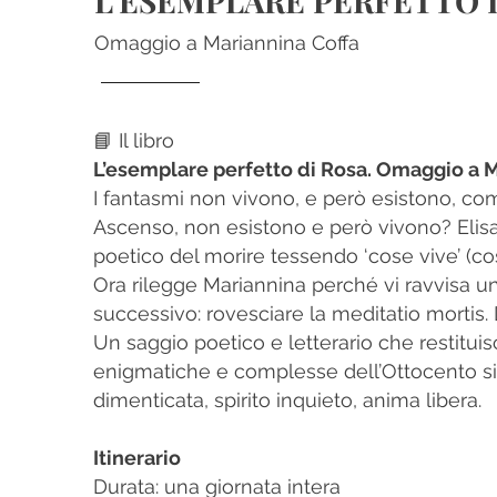
L’ESEMPLARE PERFETTO 
Omaggio a Mariannina Coffa
📘 Il libro
L’esemplare perfetto di Rosa. Omaggio a M
I fantasmi non vivono, e però esistono, c
Ascenso, non esistono e però vivono?
Elis
poetico del morire tessendo ‘cose vive’ (così
Ora rilegge Mariannina perché vi ravvisa un’
successivo: rovesciare la meditatio mortis.
Un saggio poetico e letterario che restitui
enigmatiche e complesse dell’Ottocento sic
dimenticata, spirito inquieto, anima libera.
Itinerario
Durata: una giornata intera