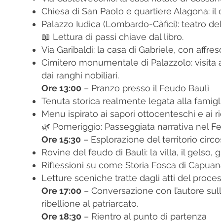
Chiesa di San Paolo e quartiere Alagona: il c
Palazzo Iudica (Lombardo-Càfici): teatro del
📖 Lettura di passi chiave dal libro.
Via Garibaldi: la casa di Gabriele, con affre
Cimitero monumentale di Palazzolo: visita al
dai ranghi nobiliari.
Ore 13:00
– Pranzo presso il Feudo Baulì
Tenuta storica realmente legata alla famig
Menu ispirato ai sapori ottocenteschi e ai ri
🌿 Pomeriggio: Passeggiata narrativa nel F
Ore 15:30
– Esplorazione del territorio circo
Rovine del feudo di Baulì: la villa, il gelso, g
Riflessioni su come Storia Fosca di Capuana t
Letture sceniche tratte dagli atti del proc
Ore 17:00
– Conversazione con l’autore sul
ribellione al patriarcato.
Ore 18:30
– Rientro al punto di partenza