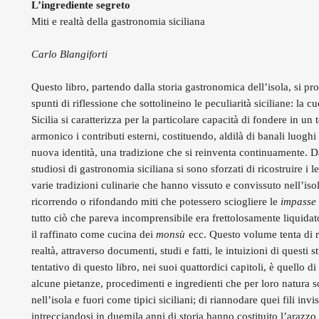
L’ingrediente segreto
Miti e realtà della gastronomia siciliana
Carlo Blangiforti
Questo libro, partendo dalla storia gastronomica dell’isola, si pro
spunti di riflessione che sottolineino le peculiarità siciliane: la c
Sicilia si caratterizza per la particolare capacità di fondere in un 
armonico i contributi esterni, costituendo, aldilà di banali luogh
nuova identità, una tradizione che si reinventa continuamente. Da
studiosi di gastronomia siciliana si sono sforzati di ricostruire i l
varie tradizioni culinarie che hanno vissuto e convissuto nell’isol
ricorrendo o rifondando miti che potessero sciogliere le
impasse
tutto ciò che pareva incomprensibile era frettolosamente liquid
il raffinato come cucina dei
monsù
ecc. Questo volume tenta di ri
realtà, attraverso documenti, studi e fatti, le intuizioni di questi st
tentativo di questo libro, nei suoi quattordici capitoli, è quello di
alcune pietanze, procedimenti e ingredienti che per loro natura s
nell’isola e fuori come tipici siciliani; di riannodare quei fili invis
intrecciandosi in duemila anni di storia hanno costituito l’arazzo