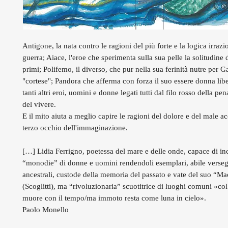
Antigone, la nata contro le ragioni del più forte e la logica irrazi
guerra; Aiace, l'eroe che sperimenta sulla sua pelle la solitudine
primi; Polifemo, il diverso, che pur nella sua ferinità nutre per 
"cortese"; Pandora che afferma con forza il suo essere donna lib
tanti altri eroi, uomini e donne legati tutti dal filo rosso della pen
del vivere.
E il mito aiuta a meglio capire le ragioni del dolore e del male a
terzo occhio dell'immaginazione.
[…] Lidia Ferrigno, poetessa del mare e delle onde, capace di in
“monodie” di donne e uomini rendendoli esemplari, abile versegg
ancestrali, custode della memoria del passato e vate del suo “M
(Scoglitti), ma “rivoluzionaria” scuotitrice di luoghi comuni «co
muore con il tempo/ma immoto resta come luna in cielo».
Paolo Monello