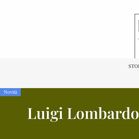
STO
Novità